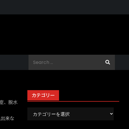
Search
for:
カテゴリー
症、脱水
カ
テ
入出来な
ゴ