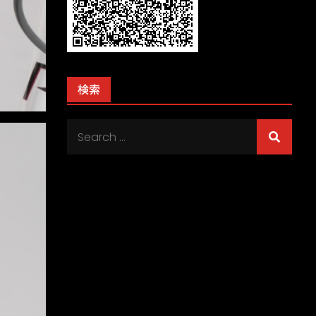
検索
Search
for: