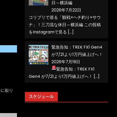
日～横浜編
2026年7月22日
コリブリで巡る「観戦×ヘチ釣り×サウ
ナ」！三刀流な休日～横浜編 この投稿
をInstagramで見る
[…]
緊急告知：TREK FX1 Gen4
が7/21より1万円値上げへ！
2026年7月19日
緊急告知：TREK FX1
Gen4 が7/21より1万円値上げへ！
[…]
分に取り
スケジュール