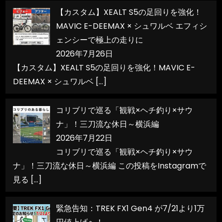
【カスタム】XEALT S5の足回りを強化！
MAVIC E-DEEMAX × シュワルベ エフィシ
ェンシーで極上の走りに
2026年7月26日
【カスタム】XEALT S5の足回りを強化！MAVIC E-
DEEMAX × シュワルベ
[…]
コリブリで巡る「観戦×ヘチ釣り×サウ
ナ」！三刀流な休日～横浜編
2026年7月22日
コリブリで巡る「観戦×ヘチ釣り×サウ
ナ」！三刀流な休日～横浜編 この投稿をInstagramで
見る
[…]
緊急告知：TREK FX1 Gen4 が7/21より1万