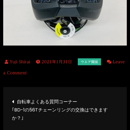
2021年1月31日
Leave
on
a Comment
頭
部、
投
脳
自転車よくある質問コーナー
を
｢BD-1の56Tチェーンリングの交換はできます
稿
守
か？｣
る
ヘ