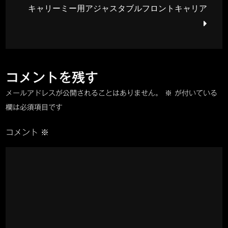
ナ
キャリーミー用アジャスタブルフロントキャリア
ル
ビ
メ
ッ
ゲ
ト
を
コメントを残す
ー
装
メールアドレスが公開されることはありません。
※
が付いている
着
シ
欄は必須項目です
し
よ
コメント
※
ョ
う！
ン