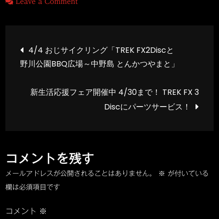
on
Leave a Comment
4/6
自
投
転
4/4 おじサイクリング「TREK FX2Discと
車
野川公園BBQ広場～中野島 とんかつやまと」
稿
乗
車
新生活応援フェア開催中 4/30まで！ TREK FX 3
ナ
時
Discにパーツサービス！
の
ビ
ヘ
ル
ゲ
メ
コメントを残す
ッ
ー
メールアドレスが公開されることはありません。
※
が付いている
ト
欄は必須項目です
着
シ
用
コメント
※