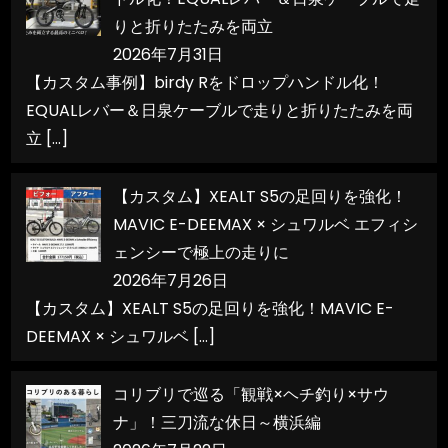
りと折りたたみを両立
2026年7月31日
【カスタム事例】birdy Rをドロップハンドル化！
EQUALレバー＆日泉ケーブルで走りと折りたたみを両
立
[…]
【カスタム】XEALT S5の足回りを強化！
MAVIC E-DEEMAX × シュワルベ エフィシ
ェンシーで極上の走りに
2026年7月26日
【カスタム】XEALT S5の足回りを強化！MAVIC E-
DEEMAX × シュワルベ
[…]
コリブリで巡る「観戦×ヘチ釣り×サウ
ナ」！三刀流な休日～横浜編