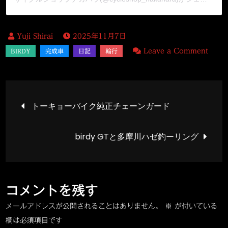
2025年11月7日
on
Leave a Comment
birdy
GT
と
投
トーキョーバイク純正チェーンガード
臨
港
稿
birdy GTと多摩川ハゼ釣ーリング
パ
ー
ナ
ク
輪
ビ
コメントを残す
行
メールアドレスが公開されることはありません。
※
が付いている
ゲ
釣
欄は必須項目です
ー