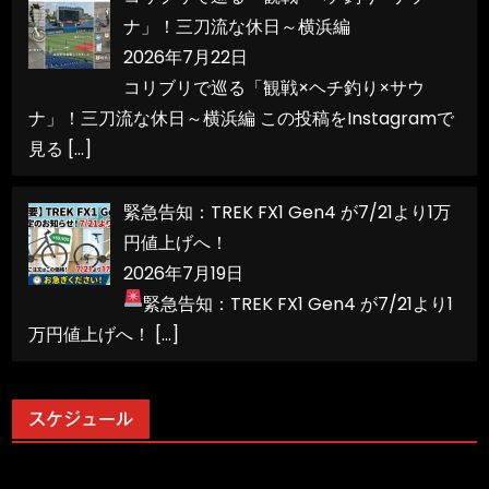
ナ」！三刀流な休日～横浜編
2026年7月22日
コリブリで巡る「観戦×ヘチ釣り×サウ
ナ」！三刀流な休日～横浜編 この投稿をInstagramで
見る
[…]
緊急告知：TREK FX1 Gen4 が7/21より1万
円値上げへ！
2026年7月19日
緊急告知：TREK FX1 Gen4 が7/21より1
万円値上げへ！
[…]
スケジュール