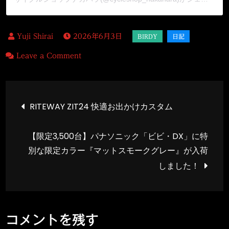
2026年6月3日
on
Leave a Comment
バ
ー
投
デ
RITEWAY ZIT24 快適お出かけカスタム
ィ
稿
ー
【限定3,500台】パナソニック「ビビ・DX」に特
と
別な限定カラー『マットスモークグレー』が入荷
ナ
手
しました！
長
ビ
エ
ビ
ゲ
釣
コメントを残す
－