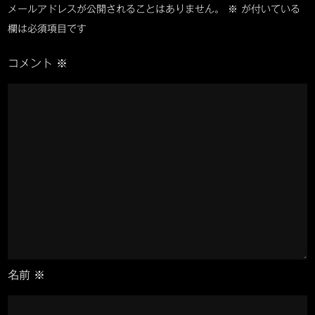
ー
メールアドレスが公開されることはありません。
※
が付いている
リ
欄は必須項目です
ン
シ
グ
コメント
※
＆
ョ
二
子
ン
新
地
魚
市
名前
※