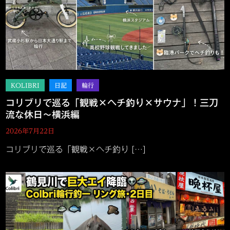
コリブリで巡る「観戦×ヘチ釣り×サウナ」！三刀
流な休日～横浜編
2026年7月22日
コリブリで巡る「観戦×ヘチ釣り […]