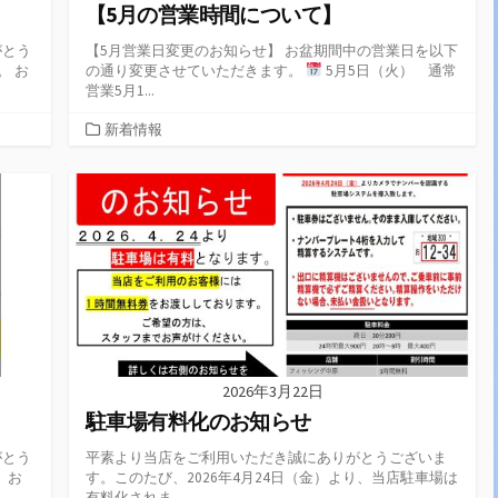
【5月の営業時間について】
がとう
【5月営業日変更のお知らせ】 お盆期間中の営業日を以下
。 お
の通り変更させていただきます。
5月5日（火） 通常
営業5月1...
カ
新着情報
テ
ゴ
リ
ー
2026年3月22日
駐車場有料化のお知らせ
がとう
平素より当店をご利用いただき誠にありがとうございま
 お
す。このたび、2026年4月24日（金）より、当店駐車場は
有料化されま...