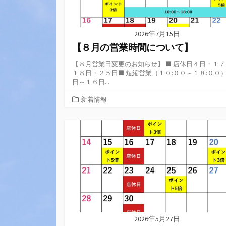
2026年7月15日
【８月の営業時間について】
【８月営業日変更のお知らせ】 ■ 店休日４日・１
１８日・２５日■ 短縮営業（１０:００～１８:００
日～１６日...
カ
新着情報
テ
ゴ
リ
ー
2026年5月27日