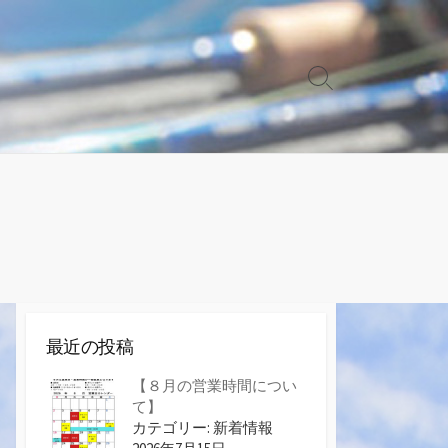
検
索
切
り
替
え
最近の投稿
【８月の営業時間につい
て】
カテゴリー: 新着情報