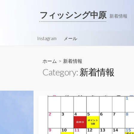
コ
ン
フィッシング中原
新着情報
テ
ン
ツ
Instagram
メール
へ
ス
キ
ホーム
> 新着情報
ッ
Category:
新着情報
プ