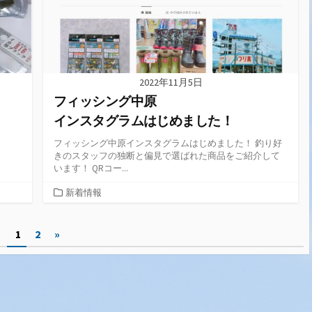
2022年11月5日
フィッシング中原
インスタグラムはじめました！
フィッシング中原インスタグラムはじめました！ 釣り好
きのスタッフの独断と偏見で選ばれた商品をご紹介して
います！ QRコー...
カ
新着情報
テ
ゴ
1
2
»
リ
ー