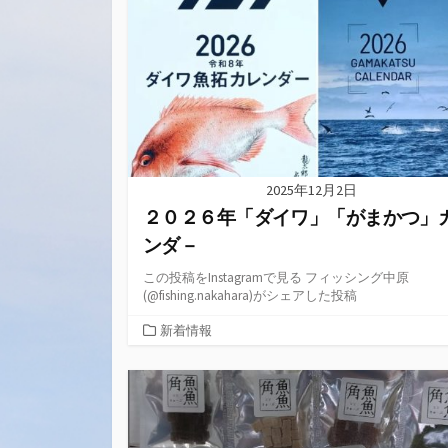
リ
ー
2025年12月2日
２０２６年「ダイワ」「がまかつ」
ンダ－
この投稿をInstagramで見る フィッシング中原
(@fishing.nakahara)がシェアした投稿
カ
新着情報
テ
ゴ
リ
ー