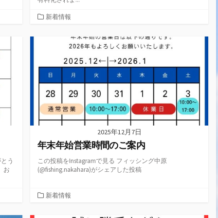
カ
新着情報
テ
ゴ
リ
ー
2025年12月7日
年末年始営業時間のご案内
がとう
この投稿をInstagramで見る フィッシング中原
 お
(@fishing.nakahara)がシェアした投稿
カ
新着情報
テ
ゴ