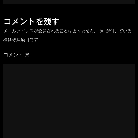
ゲ
6
ー
太
コメントを残す
目
シ
メールアドレスが公開されることはありません。
※
が付いている
の
欄は必須項目です
14×2.0
ョ
タ
コメント
※
イ
ン
ヤ
に
交
換！