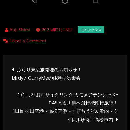
2024年2月18日
on
Leave a Comment
2/18
ル
投
ノ
ぶらり東京旅開催のお知らせ！
ー
birdyとCarryMeの体験型試乗会
稿
プ
ラ
2/20､21 おじサイクリング カモメジテンシャ K-
ナ
チ
045と香川県へ飛行機輪行旅行！
ナ
1日目 羽田空港～高松空港～手打ちうどん源内～タ
ビ
ラ
イレル研修～高松市内
イ
ト