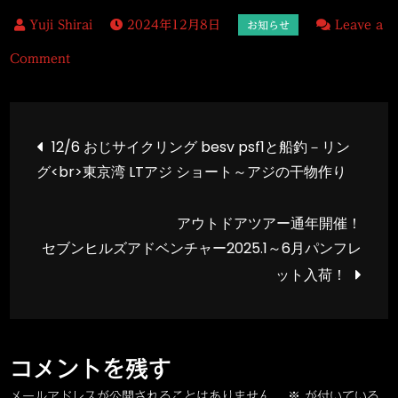
2024年12月8日
Leave a
on
Comment
12
月
投
の
12/6 おじサイクリング besv psf1と船釣－リン
営
グ<br>東京湾 LTアジ ショート～アジの干物作り
稿
業
日
アウトドアツアー通年開催！
ナ
程
セブンヒルズアドベンチャー2025.1～6月パンフレ
ット入荷！
ビ
ゲ
コメントを残す
ー
メールアドレスが公開されることはありません。
※
が付いている