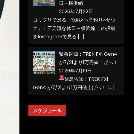
日～横浜編
2026年7月22日
コリブリで巡る「観戦×ヘチ釣り×サウ
ナ」！三刀流な休日～横浜編 この投稿
をInstagramで見る
[…]
緊急告知：TREK FX1 Gen4
が7/21より1万円値上げへ！
2026年7月19日
緊急告知：TREK FX1
Gen4 が7/21より1万円値上げへ！
[…]
スケジュール