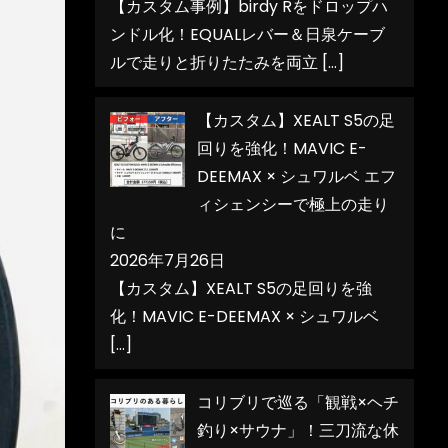
【カスタム事例】birdy Rをドロップハ
ンドル化！EQUALレバー＆日泉ケーブ
ルで走りと折りたたみを両立
[…]
【カスタム】XEALT S5の足
回りを強化！MAVIC E-
DEEMAX × シュワルベ エフ
ィシェンシーで極上の走り
に
2026年7月26日
【カスタム】XEALT S5の足回りを強
化！MAVIC E-DEEMAX × シュワルベ
[…]
コリブリで巡る「観戦×ヘチ
釣り×サウナ」！三刀流な休