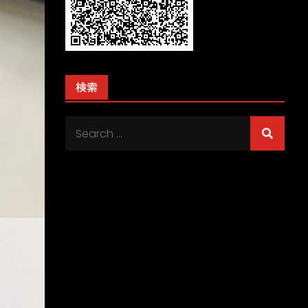
検索
Search
for: