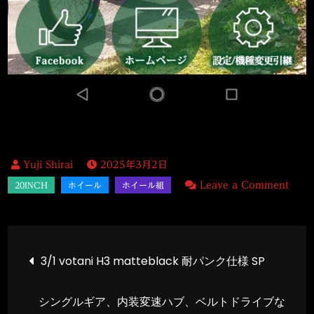
2025年3月2日
on
Leave a Comment
3/2
20(4
リ
投
3/1 votani H3 matteblack 耐パンク仕様 SP
ム
ブ
稿
シングルギア、内装変速ハブ、ベルトドライブな
レ