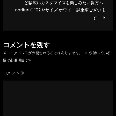
ど幅広いカスタマイズを楽しみたい貴方へ…
ー
ナ
narifuri CF02 Mサイズ ホワイト 試乗車ございま
キ
す！
用
ビ
リ
ゲ
ア
ホ
コメントを残す
ー
イ
メールアドレスが公開されることはありません。
※
が付いている
ー
シ
欄は必須項目です
ル
作
コメント
※
ョ
製
H
ン
Plus
Sun
SL42
BK,s