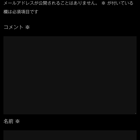
ー
メールアドレスが公開されることはありません。
※
が付いている
折
欄は必須項目です
り
シ
た
コメント
※
た
ョ
み
自
ン
転
車、
birdy
classic（
ル
バ
ー
プ
名前
※
ロ
ー