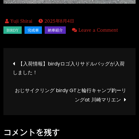
2025年8月4日
on
Leave a Comment
【納
車
紹
投
【入荷情報】birdyロゴ入りサドルバッグが入荷
介】
しました！
ス
稿
タ
おじサイクリング birdy GTと輪行キャンプ釣ーリ
イ
ナ
ングat 川崎マリエン
リ
ッ
ビ
シ
ゲ
ュ
コメントを残す
な