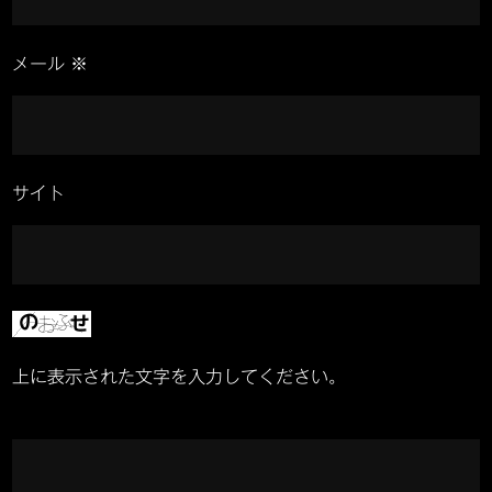
テ
ッ
メール
※
ド）
を
納
車
サイト
さ
せ
て
い
た
だ
上に表示された文字を入力してください。
き
ま
し
た！