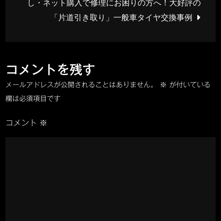
し・ネット購入で修理にお困りの方へ！大好評の
ビ
原
「片道引き取り」一般車タイヤ交換事例
区
ゲ
か
ら
ー
引
コメントを残す
き
シ
メールアドレスが公開されることはありません。
※
が付いている
取
欄は必須項目です
り！
ョ
ブ
コメント
※
リ
ン
ヂ
ス
ト
ン
「ビ
ッ