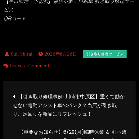
【平日限定・予約制】来店不要！自転車 引き取り修理サー
ビス
QRコード
2026年6月26日
on
Leave a Comment
【修
理
投
事
【引き取り修理事例･川崎市中原区】重くて動か
例】
せない電動アシスト車のパンク？当店が引き取
稿
川
り、足回りを新品にリフレッシュ！
崎
ナ
市
【重要なお知らせ】6/29(月)臨時休業 ＆ 引っ越
中