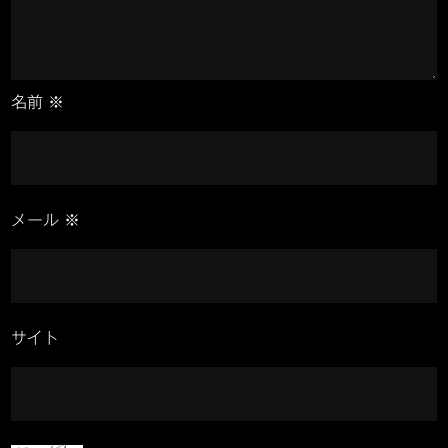
ケ」
の
電
動
名前
※
自
転
車、
リ
メール
※
ア
タ
イ
ヤ
サイト
交
換
で
リ