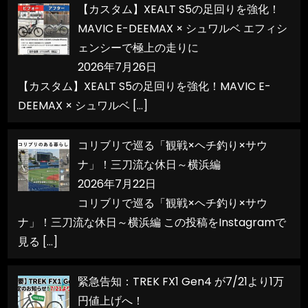
【カスタム】XEALT S5の足回りを強化！
MAVIC E-DEEMAX × シュワルベ エフィシ
ェンシーで極上の走りに
2026年7月26日
【カスタム】XEALT S5の足回りを強化！MAVIC E-
DEEMAX × シュワルベ
[…]
コリブリで巡る「観戦×ヘチ釣り×サウ
ナ」！三刀流な休日～横浜編
2026年7月22日
コリブリで巡る「観戦×ヘチ釣り×サウ
ナ」！三刀流な休日～横浜編 この投稿をInstagramで
見る
[…]
緊急告知：TREK FX1 Gen4 が7/21より1万
円値上げへ！