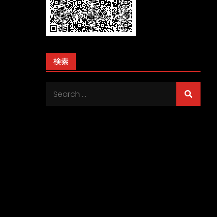
検索
Search
for: