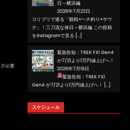
日～横浜編
2026年7月22日
コリブリで巡る「観戦×ヘチ釣り×サウ
ナ」！三刀流な休日～横浜編 この投稿
をInstagramで見る
[…]
緊急告知：TREK FX1 Gen4
が7/21より1万円値上げへ！
しが必要
2026年7月19日
緊急告知：TREK FX1
Gen4 が7/21より1万円値上げへ！
[…]
スケジュール