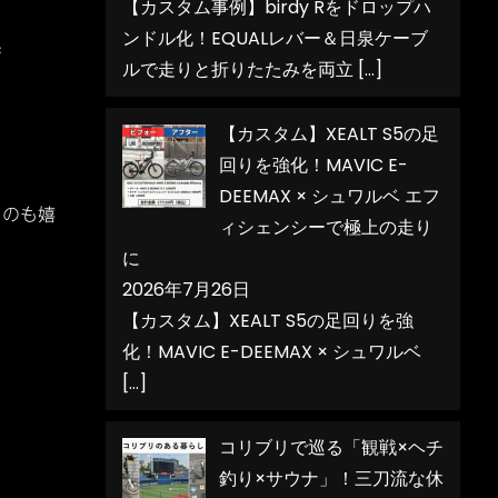
【カスタム事例】birdy Rをドロップハ
ンドル化！EQUALレバー＆日泉ケーブ
で
ルで走りと折りたたみを両立
[…]
【カスタム】XEALT S5の足
回りを強化！MAVIC E-
DEEMAX × シュワルベ エフ
るのも嬉
ィシェンシーで極上の走り
に
2026年7月26日
【カスタム】XEALT S5の足回りを強
化！MAVIC E-DEEMAX × シュワルベ
[…]
コリブリで巡る「観戦×ヘチ
釣り×サウナ」！三刀流な休