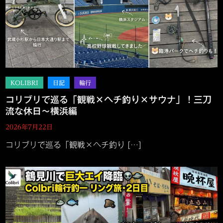
コリブリで巡る「観戦×ヘチ釣り×サウナ」！三刀
流な休日～横浜編
2026年7月22日
コリブリで巡る「観戦×ヘチ釣り […]